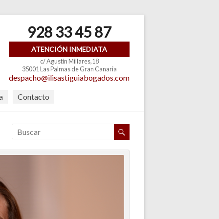
928 33 45 87
ATENCIÓN INMEDIATA
c/ Agustín Millares,18
35001 Las Palmas de Gran Canaria
despacho@ilisastiguiabogados.com
a
Contacto