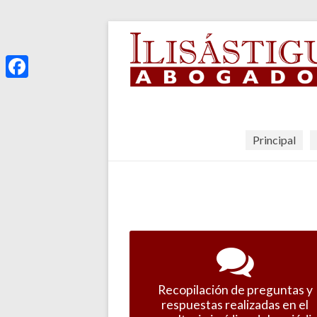
F
a
c
Principal
e
b
o
o
k
Recopilación de preguntas y
respuestas realizadas en el