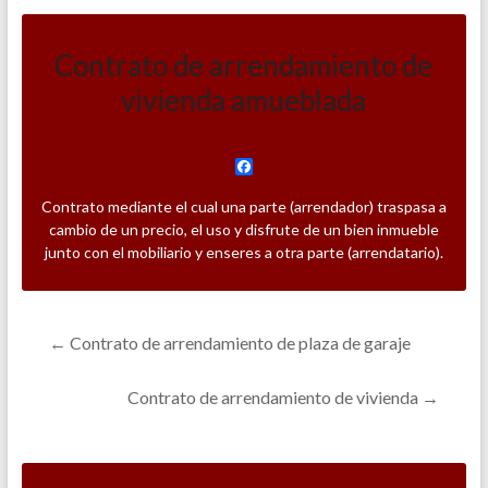
Contrato de arrendamiento de
vivienda amueblada
F
a
c
Contrato mediante el cual una parte (arrendador) traspasa a
e
cambio de un precio, el uso y disfrute de un bien inmueble
b
junto con el mobiliario y enseres a otra parte (arrendatario).
o
o
k
←
Contrato de arrendamiento de plaza de garaje
Contrato de arrendamiento de vivienda
→