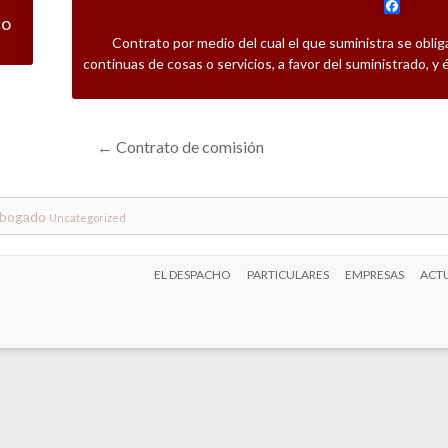
F
a
co
c
Contrato por medio del cual el que suministra se obliga
e
continuas de cosas o servicios, a favor del suministrado, y é
b
o
o
k
←
Contrato de comisión
abogado
Uncategorized
EL DESPACHO
PARTICULARES
EMPRESAS
ACTU