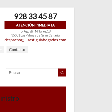
928 33 45 87
ATENCIÓN INMEDIATA
c/ Agustín Millares,18
35001 Las Palmas de Gran Canaria
despacho@ilisastiguiabogados.com
a
Contacto
inistro