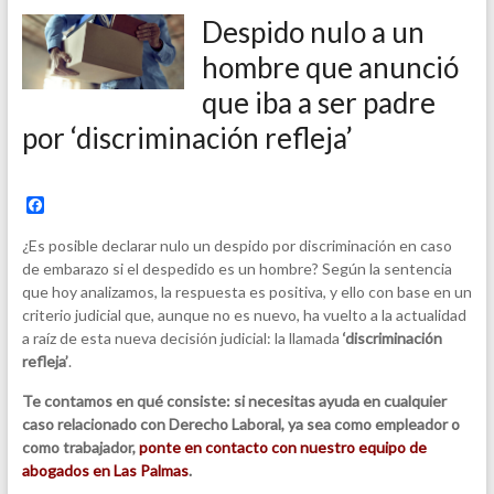
Despido nulo a un
hombre que anunció
que iba a ser padre
por ‘discriminación refleja’
F
a
c
¿Es posible declarar nulo un despido por discriminación en caso
e
de embarazo si el despedido es un hombre? Según la sentencia
b
que hoy analizamos, la respuesta es positiva, y ello con base en un
o
o
criterio judicial que, aunque no es nuevo, ha vuelto a la actualidad
k
a raíz de esta nueva decisión judicial: la llamada
‘discriminación
refleja’
.
Te contamos en qué consiste: si necesitas ayuda en cualquier
caso relacionado con Derecho Laboral, ya sea como empleador o
como trabajador,
ponte en contacto con nuestro equipo de
abogados en Las Palmas
.