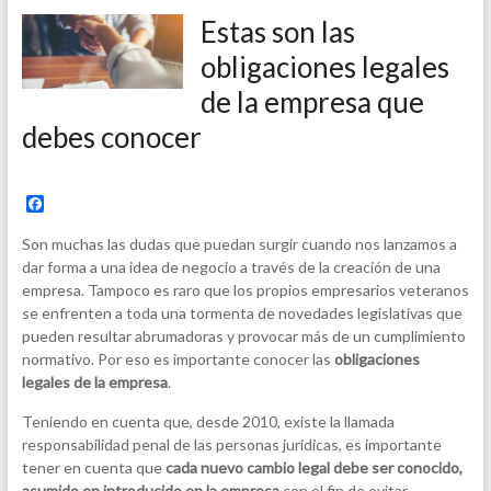
Estas son las
obligaciones legales
de la empresa que
debes conocer
F
a
c
Son muchas las dudas que puedan surgir cuando nos lanzamos a
e
dar forma a una idea de negocio a través de la creación de una
b
empresa. Tampoco es raro que los propios empresarios veteranos
o
o
se enfrenten a toda una tormenta de novedades legislativas que
k
pueden resultar abrumadoras y provocar más de un cumplimiento
normativo. Por eso es importante conocer las
obligaciones
legales de la empresa
.
Teniendo en cuenta que, desde 2010, existe la llamada
responsabilidad penal de las personas jurídicas, es importante
tener en cuenta que
cada nuevo cambio legal debe ser conocido,
asumido en introducido en la empresa
con el fin de evitar