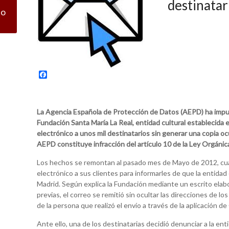
destinatari
co
F
a
c
e
b
La Agencia Española de Protección de Datos (AEPD) ha impue
o
Fundación Santa María La Real, entidad cultural establecida e
o
k
electrónico a unos mil destinatarios sin generar una copia ocu
AEPD constituye infracción del artículo 10 de la Ley Orgáni
Los hechos se remontan al pasado mes de Mayo de 2012, cua
electrónico a sus clientes para informarles de que la entidad 
Madrid. Según explica la Fundación mediante un escrito elab
previas, el correo se remitió sin ocultar las direcciones de lo
de la persona que realizó el envío a través de la aplicación d
Ante ello, una de los destinatarias decidió denunciar a la e