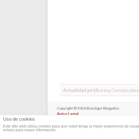
Actualidad jurídica
Consejos del 
blog
Copyright © 2026
Ilisástigui Abogados
.
Aviso Legal
Uso de cookies
Política de Privacidad
Cookies
Este sitio web utiliza cookies para que usted tenga la mejor experiencia de us
enlace para mayor información.