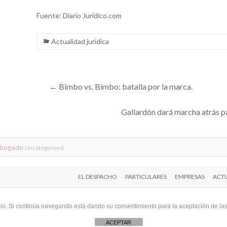
Fuente: Diario Jurídico.com
Actualidad jurídica
←
Bimbo vs. Bimbo: batalla por la marca.
Gallardón dará marcha atrás par
abogado
Uncategorized
EL DESPACHO
PARTICULARES
EMPRESAS
ACTU
uario. Si continúa navegando está dando su consentimiento para la aceptación de l
ACEPTAR