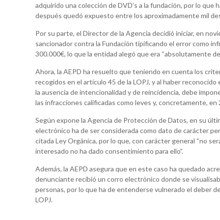
adquirido una colección de DVD’s a la fundación, por lo que h
después quedó expuesto entre los aproximadamente mil dest
Por su parte, el Director de la Agencia decidió iniciar, en n
sancionador contra la Fundación tipificando el error como inf
300.000€, lo que la entidad alegó que era “absolutamente d
Ahora, la AEPD ha resuelto que teniendo en cuenta los crite
recogidos en el artículo 45 de la LOPJ, y al haber reconocido
la ausencia de intencionalidad y de reincidencia, debe impone
las infracciones calificadas como leves y, concretamente, en 
Según expone la Agencia de Protección de Datos, en su últim
electrónico ha de ser considerada como dato de carácter per
citada Ley Orgánica, por lo que, con carácter general “no será 
interesado no ha dado consentimiento para ello”.
Además, la AEPD asegura que en este caso ha quedado acred
denunciante recibió un corro electrónico donde se visualisa
personas, por lo que ha de entenderse vulnerado el deber de
LOPJ.