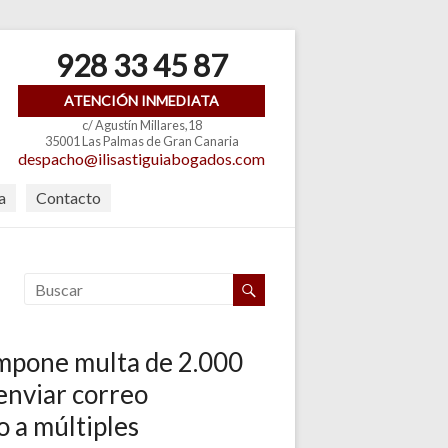
928 33 45 87
ATENCIÓN INMEDIATA
c/ Agustín Millares,18
35001 Las Palmas de Gran Canaria
despacho@ilisastiguiabogados.com
a
Contacto
mpone multa de 2.000
enviar correo
o a múltiples