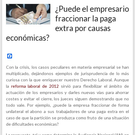
¿Puede el empresario
fraccionar la paga
extra por causas
económicas?
F
a
c
Con la crisis, los casos peculiares en materia empresarial se han
e
multiplicado, dejándonos ejemplos de jurisprudencia de lo más
b
curiosa con la que enriquecer nuestro Derecho Laboral. Aunque
o
o
la
reforma laboral de 2012
sirvió para flexibilizar el ámbito de
k
actuación de los empresarios y darles nuevas vías para ahorrar
costes y evitar el cierre, los jueces siguen demostrando que no
todo vale. Por ejemplo, ¿puede la empresa fraccionar de forma
unilateral el abono a sus trabajadores de una paga extra en el
caso de que la partición se produzca como fruto de una situación
de dificultades económicas?
La respuesta, tal y como determina la Audiencia Nacional (AN) en