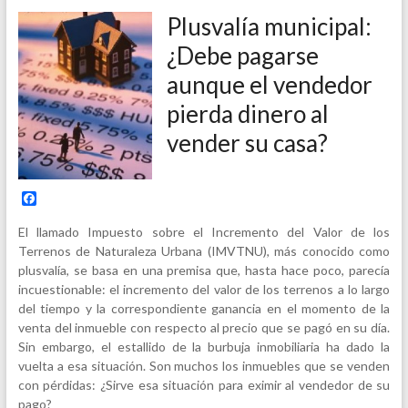
Plusvalía municipal:
¿Debe pagarse
aunque el vendedor
pierda dinero al
vender su casa?
F
a
c
El llamado Impuesto sobre el Incremento del Valor de los
e
Terrenos de Naturaleza Urbana (IMVTNU), más conocido como
b
plusvalía, se basa en una premisa que, hasta hace poco, parecía
o
o
incuestionable: el incremento del valor de los terrenos a lo largo
k
del tiempo y la correspondiente ganancia en el momento de la
venta del inmueble con respecto al precio que se pagó en su día.
Sin embargo, el estallido de la burbuja inmobiliaria ha dado la
vuelta a esa situación. Son muchos los inmuebles que se venden
con pérdidas: ¿Sirve esa situación para eximir al vendedor de su
pago?