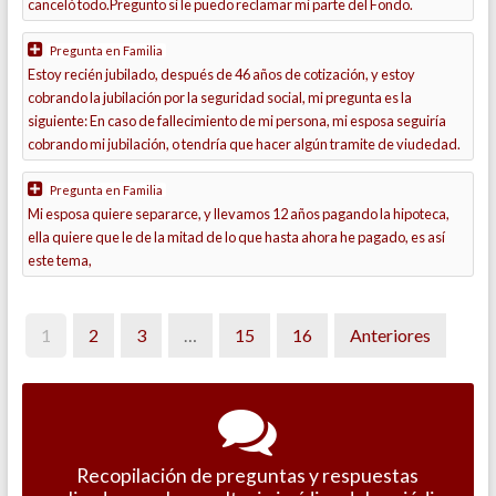
canceló todo.Pregunto si le puedo reclamar mi parte del Fondo.
Pregunta en
Familia
Estoy recién jubilado, después de 46 años de cotización, y estoy
cobrando la jubilación por la seguridad social, mi pregunta es la
siguiente: En caso de fallecimiento de mi persona, mi esposa seguiría
cobrando mi jubilación, o tendría que hacer algún tramite de viudedad.
Pregunta en
Familia
Mi esposa quiere separarce, y llevamos 12 años pagando la hipoteca,
ella quiere que le de la mitad de lo que hasta ahora he pagado, es así
este tema,
1
2
3
…
15
16
Anteriores
Recopilación de preguntas y respuestas