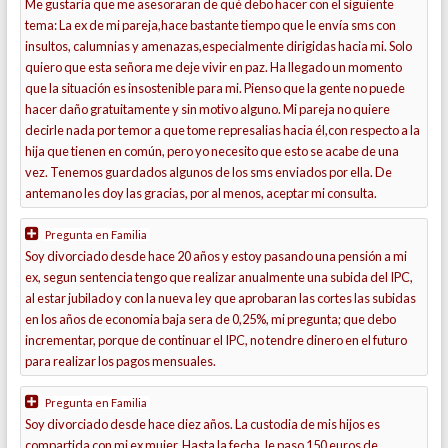
Me gustaría que me asesoraran de qué debo hacer con el siguiente
tema: La ex de mi pareja,hace bastante tiempo que le envía sms con
insultos, calumnias y amenazas,especialmente dirigidas hacia mi. Solo
quiero que esta señora me deje vivir en paz. Ha llegado un momento
que la situación es insostenible para mi. Pienso que la gente no puede
hacer daño gratuitamente y sin motivo alguno. Mi pareja no quiere
decirle nada por temor a que tome represalias hacia él,con respecto a la
hija que tienen en común, pero yo necesito que esto se acabe de una
vez. Tenemos guardados algunos de los sms enviados por ella. De
antemano les doy las gracias, por al menos, aceptar mi consulta.
Pregunta en
Familia
Soy divorciado desde hace 20 años y estoy pasando una pensión a mi
ex, segun sentencia tengo que realizar anualmente una subida del IPC,
al estar jubilado y con la nueva ley que aprobaran las cortes las subidas
en los años de economia baja sera de 0,25%, mi pregunta; que debo
incrementar, porque de continuar el IPC, no tendre dinero en el futuro
para realizar los pagos mensuales.
Pregunta en
Familia
Soy divorciado desde hace diez años. La custodia de mis hijos es
compartida con mi ex mujer. Hasta la fecha, le paso 150 euros de