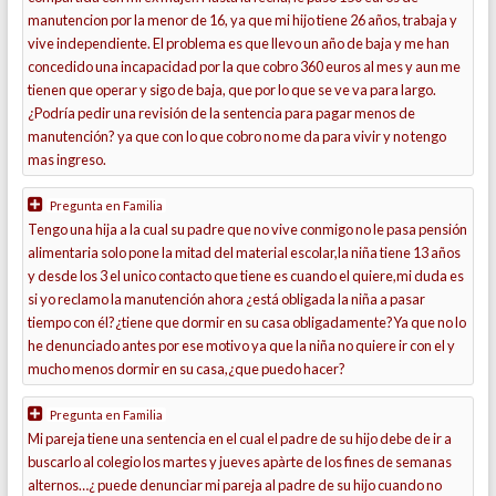
manutencion por la menor de 16, ya que mi hijo tiene 26 años, trabaja y
vive independiente. El problema es que llevo un año de baja y me han
concedido una incapacidad por la que cobro 360 euros al mes y aun me
tienen que operar y sigo de baja, que por lo que se ve va para largo.
¿Podría pedir una revisión de la sentencia para pagar menos de
manutención? ya que con lo que cobro no me da para vivir y no tengo
mas ingreso.
Pregunta en
Familia
Tengo una hija a la cual su padre que no vive conmigo no le pasa pensión
alimentaria solo pone la mitad del material escolar,la niña tiene 13 años
y desde los 3 el unico contacto que tiene es cuando el quiere,mi duda es
si yo reclamo la manutención ahora ¿está obligada la niña a pasar
tiempo con él?¿tiene que dormir en su casa obligadamente?Ya que no lo
he denunciado antes por ese motivo ya que la niña no quiere ir con el y
mucho menos dormir en su casa,¿que puedo hacer?
Pregunta en
Familia
Mi pareja tiene una sentencia en el cual el padre de su hijo debe de ir a
buscarlo al colegio los martes y jueves apàrte de los fines de semanas
alternos…¿ puede denunciar mi pareja al padre de su hijo cuando no