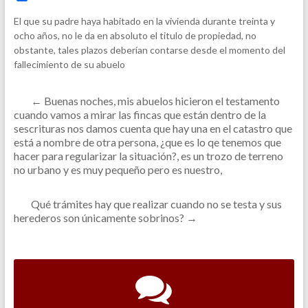
a
c
El que su padre haya habitado en la vivienda durante treinta y
e
ocho años, no le da en absoluto el titulo de propiedad, no
b
obstante, tales plazos deberían contarse desde el momento del
o
o
fallecimiento de su abuelo
k
←
Buenas noches, mis abuelos hicieron el testamento
cuando vamos a mirar las fincas que están dentro de la
sescrituras nos damos cuenta que hay una en el catastro que
está a nombre de otra persona, ¿que es lo qe tenemos que
hacer para regularizar la situación?, es un trozo de terreno
no urbano y es muy pequeño pero es nuestro,
Qué trámites hay que realizar cuando no se testa y sus
herederos son únicamente sobrinos?
→