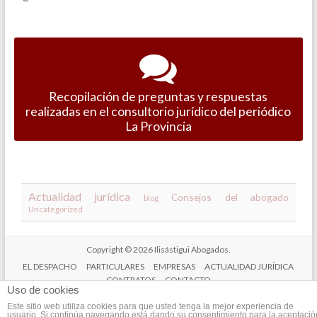
Recopilación de preguntas y respuestas
realizadas en el consultorio jurídico del periódico
La Provincia
Actualidad jurídica
Consejos del abogado
blog
Uncategorized
Copyright © 2026
Ilisástigui Abogados
.
EL DESPACHO
PARTICULARES
EMPRESAS
ACTUALIDAD JURÍDICA
CONTRATOS
CONTACTO
Uso de cookies
Aviso Legal
Este sitio web utiliza cookies para que usted tenga la mejor experiencia de
usuario. Si continúa navegando está dando su consentimiento para la aceptació