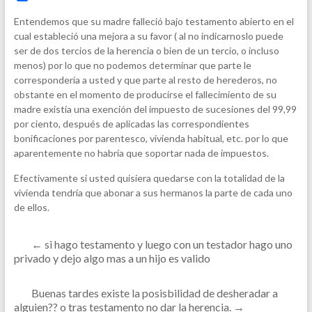
a
c
Entendemos que su madre falleció bajo testamento abierto en el
e
cual estableció una mejora a su favor ( al no indicarnoslo puede
b
ser de dos tercios de la herencia o bien de un tercio, o incluso
o
o
menos) por lo que no podemos determinar que parte le
k
correspondería a usted y que parte al resto de herederos, no
obstante en el momento de producirse el fallecimiento de su
madre existía una exención del impuesto de sucesiones del 99,99
por ciento, después de aplicadas las correspondientes
bonificaciones por parentesco, vivienda habitual, etc. por lo que
aparentemente no habría que soportar nada de impuestos.
Efectivamente si usted quisiera quedarse con la totalidad de la
vivienda tendría que abonar a sus hermanos la parte de cada uno
de ellos.
←
si hago testamento y luego con un testador hago uno
privado y dejo algo mas a un hijo es valido
Buenas tardes existe la posisbilidad de desheradar a
alguien?? o tras testamento no dar la herencia.
→