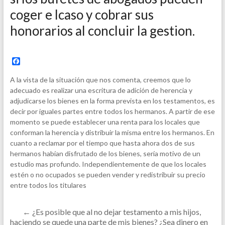
coger e lcaso y cobrar sus
honorarios al concluir la gestion.
F
a
c
A la vista de la situación que nos comenta, creemos que lo
e
adecuado es realizar una escritura de adición de herencia y
b
adjudicarse los bienes en la forma prevista en los testamentos, es
o
o
decir por iguales partes entre todos los hermanos. A partir de ese
k
momento se puede establecer una renta para los locales que
conforman la herencia y distribuir la misma entre los hermanos. En
cuanto a reclamar por el tiempo que hasta ahora dos de sus
hermanos habían disfrutado de los bienes, sería motivo de un
estudio mas profundo. Independientemente de que los locales
estén o no ocupados se pueden vender y redistribuir su precio
entre todos los titulares
←
¿Es posible que al no dejar testamento a mis hijos,
haciendo se quede una parte de mis bienes? ¿Sea dinero en