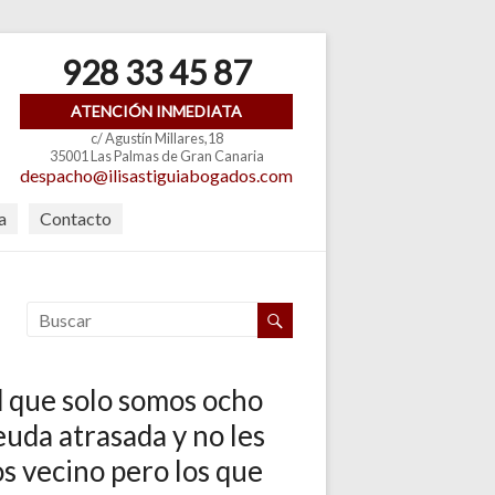
928 33 45 87
ATENCIÓN INMEDIATA
c/ Agustín Millares,18
35001 Las Palmas de Gran Canaria
despacho@ilisastiguiabogados.com
a
Contacto
d que solo somos ocho
uda atrasada y no les
s vecino pero los que