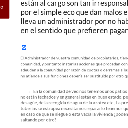
están al cargo son tan irresponsa
co
por el simple eco que dan malos e
lleva un administrador por no ha
en el sentido que prefieren paga
F
a
c
El Administrador de vuestra comunidad de propietarios, tiene 
e
comunidad, y por tanto instar las acciones que procedan con e
b
adeuden a la comunidad por razón de cuotas o derramas si las 
o
o
no atiende a sus funciones debería ser sustituido por otro qu
k
←
En la comunidad de vecinos tenemos unos patios q
no están techados y en general están en buen estado. p
desagüe, de la recogida de agua de la azotea etc., La pr
tuberías se estropea necesitamos repararlo tenemos que 
en caso de que se niegue o esta vacía la vivienda ¿pode
saltando por otro?