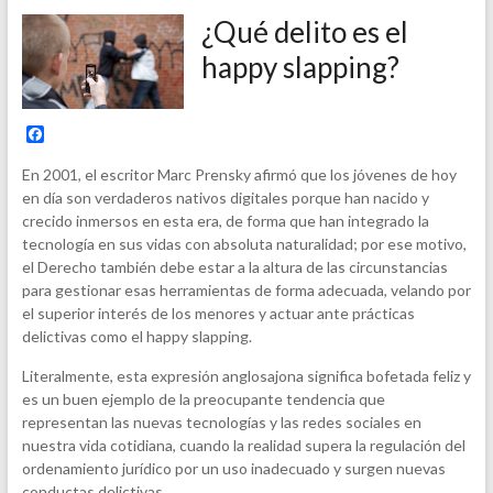
¿Qué delito es el
happy slapping?
F
a
c
En 2001, el escritor Marc Prensky afirmó que los jóvenes de hoy
e
en día son verdaderos nativos digitales porque han nacido y
b
crecido inmersos en esta era, de forma que han integrado la
o
o
tecnología en sus vidas con absoluta naturalidad; por ese motivo,
k
el Derecho también debe estar a la altura de las circunstancias
para gestionar esas herramientas de forma adecuada, velando por
el superior interés de los menores y actuar ante prácticas
delictivas como el happy slapping.
Literalmente, esta expresión anglosajona significa bofetada feliz y
es un buen ejemplo de la preocupante tendencia que
representan las nuevas tecnologías y las redes sociales en
nuestra vida cotidiana, cuando la realidad supera la regulación del
ordenamiento jurídico por un uso inadecuado y surgen nuevas
conductas delictivas.