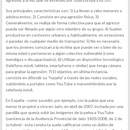
agresiva, a la vez que se extendió por toda Europa y EE.UU.
Sus principales características son: 1) La llevan a cabo menores o
adolescentes; 2) Consiste en una agresión física; 3)
Generalmente, se realiza de forma colectiva para que el agresor
pueda ser filmado por algún otro miembro de su grupo; 4) Suelen
producirse en contextos urbanos y, habitualmente, en estaciones
o paradas de cualquier medio de transporte; 5) No es necesario
que los jóvenes conozcan a la víctima que puede ser o bien de su
misma edad o pertenecer a algún colectivo vulnerable (como
mendigos o discapacitados); 6) Utilizan un dispositivo tecnológico
(teléfono móvil, tableta, smartphone o similar) que tenga cámara
para grabar la agresión; 7) El objetivo, en última instancia,
consiste en difundir su “hazaña” a través de las redes sociales,
subiéndolo a portales como YouTube o transmitiéndolo por la
telefonía móvil.
En España –como sucedió, por ejemplo, con la paliza que una
menor le propinó a otra en Jaén, en abril de 2007, incitada por una
pandilla que quería subir las imágenes de la pelea a YouTube
(sentencia de la Audiencia Provincial de Jaén 1403/2008, de 2 de
octubre)– esta conducta suele calificarse como un delito de