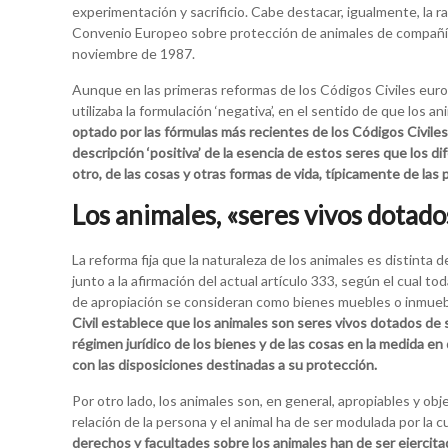
experimentación y sacrificio. Cabe destacar, igualmente, la ra
Convenio Europeo sobre protección de animales de compañía
noviembre de 1987.
Aunque en las primeras reformas de los Códigos Civiles euro
utilizaba la formulación ‘negativa’, en el sentido de que los 
optado por las fórmulas más recientes de los Códigos Civile
descripción ‘positiva’ de la esencia de estos seres que los dif
otro, de las cosas y otras formas de vida, típicamente de las 
Los animales, «seres vivos dotado
La reforma fija que la naturaleza de los animales es distinta d
junto a la afirmación del actual artículo 333, según el cual t
de apropiación se consideran como bienes muebles o inmue
Civil establece que los animales son seres vivos dotados de se
régimen jurídico de los bienes y de las cosas en la medida e
con las disposiciones destinadas a su protección.
Por otro lado, los animales son, en general, apropiables y obje
relación de la persona y el animal ha de ser modulada por la 
derechos y facultades sobre los animales han de ser ejercit