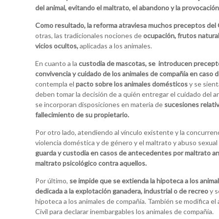
del animal, evitando el maltrato, el abandono y la provocació
Como resultado, la reforma atraviesa muchos preceptos del C
otras, las tradicionales nociones de
ocupación, frutos natural
vicios ocultos,
aplicadas a los animales.
En cuanto a la
custodia de mascotas, se introducen precepto
convivencia y cuidado de los animales de compañía en caso de
contempla el
pacto sobre los animales domésticos
y se sient
deben tomar la decisión de a quién entregar el cuidado del a
se incorporan disposiciones en materia de
sucesiones relativ
fallecimiento de su propietario.
Por otro lado, atendiendo al vínculo existente y la concurrenc
violencia doméstica y de género y el maltrato y abuso sexual
guarda y custodia en casos de antecedentes por maltrato ani
maltrato psicológico contra aquellos.
Por último,
se impide que se extienda la hipoteca a los anima
dedicada a la explotación ganadera, industrial o de recreo
y s
hipoteca a los animales de compañía. También se modifica el 
Civil para declarar inembargables los animales de compañía.