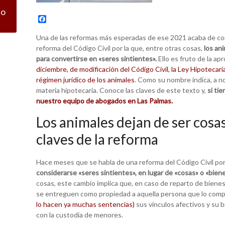
co
F
a
c
Una de las reformas más esperadas de ese 2021 acaba de conv
e
reforma del Código Civil por la que, entre otras cosas,
los an
b
para convertirse en «seres sintientes».
o
Ello es fruto de la ap
o
diciembre, de modificación del Código Civil, la Ley Hipotecaria
k
régimen jurídico de los animales
. Como su nombre indica, a 
materia hipotecaria. Conoce las claves de este texto y,
si ti
nuestro equipo de abogados en Las Palmas.
Los animales dejan de ser cosas
claves de la reforma
Hace meses que se habla de una reforma del Código Civil por
considerarse «seres sintientes», en lugar de «cosas» o «bien
cosas, este cambio implica que, en caso de reparto de bienes 
se entreguen como propiedad a aquella persona que lo comp
lo hacen ya muchas sentencias)
sus vínculos afectivos y su b
con la custodia de menores.