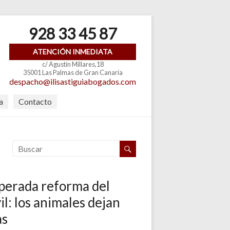
928 33 45 87
ATENCIÓN INMEDIATA
c/ Agustín Millares,18
35001 Las Palmas de Gran Canaria
despacho@ilisastiguiabogados.com
a
Contacto
sperada reforma del
il: los animales dejan
as