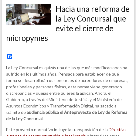
Hacia una reforma de
la Ley Concursal que
evite el cierre de
micropymes
F
a
c
La Ley Concursal es quizás una de las que más modificaciones ha
e
sufrido en los últimos años. Pensada para establecer de qué
b
forma se desarrollarán os concursos de acreedores de empresas,
o
o
profesionales y personas físicas, esta norma viene generando
k
discrepancias y quejas entre quieres la aplican. Ahora, el
Gobierno, a través del Ministerio de Justicia y el Ministerio de
Asuntos Económicos y Transformación Digital, ha sacado a
trámite de
audiencia pública el Anteproyecto de Ley de Reforma
de la Ley Concursal
.
Este proyecto normativo incluye la transposición de la
Directiva
europea de reestructuración e insolvencia
e introduce otras