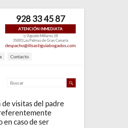
928 33 45 87
ATENCIÓN INMEDIATA
c/ Agustín Millares,18
35001 Las Palmas de Gran Canaria
despacho@ilisastiguiabogados.com
a
Contacto
 de visitas del padre
referentemente
 en caso de ser