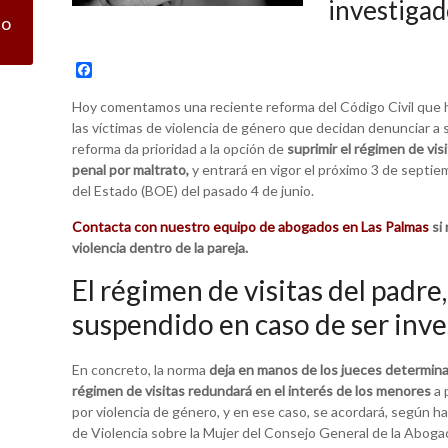
investigad
co
F
a
c
Hoy comentamos una reciente reforma del Código Civil que h
e
las víctimas de violencia de género que decidan denunciar a 
b
reforma da prioridad a la opción de
o
suprimir el régimen de vis
o
penal por maltrato,
y entrará en vigor el próximo 3 de septiem
k
del Estado (BOE) del pasado 4 de junio.
Contacta con nuestro equipo de abogados en Las Palmas
si 
violencia dentro de la pareja.
El régimen de visitas del padr
suspendido en caso de ser inve
En concreto, la norma
deja en manos de los jueces determin
régimen de visitas redundará en el interés de los menores
a 
por violencia de género, y en ese caso, se acordará, según h
de Violencia sobre la Mujer del Consejo General de la Aboga