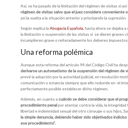
Así, se ha pasado de la limitación del régimen de visitas si así 
régimen de visitas salvo que el juez considere conveniente s
así la vuelta a la situación anterior y priorizando la supresión.
Según explica la
Abogacía Española,
hasta ahora se dejaba a c
la limitación o suspensión de las visitas si se dieren graves 
incumplieren grave o reiteradamente los deberes impuestos po
Una reforma polémica
Aunque esta reforma del artículo 94 del Código Civil ha des
derivarse un automatismo de la suspensión del régimen de vi
prevé la adopción por la autoridad judicial, en resolución mot
comunicación o estancia siempre que ello redunde en el inte
perfectamente posible establecer dicho régimen.
Además, en cuanto a
cuándo se debe considerar que el prog
procedimiento penal
por atentar contra la vida, la integridad fí
libertad e indemnidad sexual del otro cónyuge o sus hijos, 
la simple denuncia, debiendo haber sido objetivados indicios
ese procedimiento”.