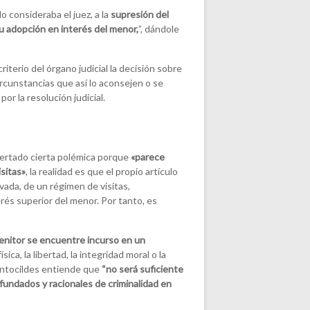
lo consideraba el juez, a la
supresión del
u adopción en interés del menor,
”, dándole
riterio del órgano judicial la decisión sobre
circunstancias que así lo aconsejen o se
r la resolución judicial.
pertado cierta polémica porque
«parece
sitas»
, la realidad es que el propio artículo
ivada, de un régimen de visitas,
rés superior del menor. Por tanto, es
enitor se encuentre incurso en un
sica, la libertad, la integridad moral o la
Santocildes entiende que
“no será suficiente
 fundados y racionales de criminalidad en