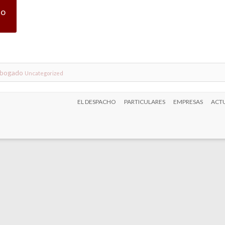
co
abogado
Uncategorized
EL DESPACHO
PARTICULARES
EMPRESAS
ACTU