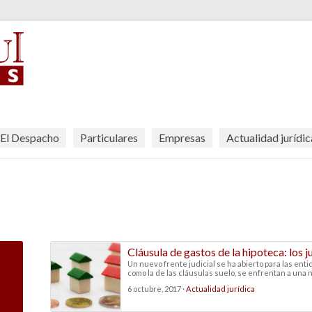
El Despacho
Particulares
Empresas
Actualidad jurídic
Cláusula de gastos de la hipoteca: los 
Un nuevo frente judicial se ha abierto para las enti
como la de las cláusulas suelo, se enfrentan a una n
6 octubre, 2017 ·
Actualidad jurídica