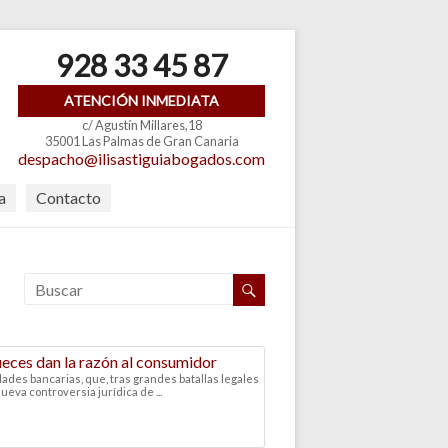
928 33 45 87
ATENCIÓN INMEDIATA
c/ Agustín Millares,18
35001 Las Palmas de Gran Canaria
despacho@ilisastiguiabogados.com
a
Contacto
jueces dan la razón al consumidor
dades bancarias, que, tras grandes batallas legales
ueva controversia jurídica de ...