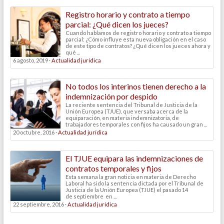
Registro horario y contrato a tiempo
parcial: ¿Qué dicen los jueces?
Cuando hablamos de registro horario y contrato a tiempo
parcial: ¿Cómo influye esta nueva obligación en el caso
de este tipo de contratos? ¿Qué dicen los jueces ahora y
qué ...
6 agosto, 2019 ·
Actualidad jurídica
No todos los interinos tienen derecho a la
indemnización por despido
La reciente sentencia del Tribunal de Justicia de la
Unión Europea (TJUE), que versaba acerca de la
equiparación, en materia indemnizatoria, de
trabajadores temporales con fijos ha causado un gran ...
20 octubre, 2016 ·
Actualidad jurídica
El TJUE equipara las indemnizaciones de
contratos temporales y fijos
Esta semana la gran noticia en materia de Derecho
Laboral ha sido la sentencia dictada por el Tribunal de
Justicia de la Unión Europea (TJUE) el pasado 14
de septiembre en ...
22 septiembre, 2016 ·
Actualidad jurídica