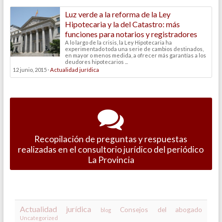
Luz verde a la reforma de la Ley
Hipotecaria y la del Catastro: más
funciones para notarios y registradores
A lo largo de la crisis, la Ley Hipotecaria ha
experimentado toda una serie de cambios destinados,
en mayor o menos medida, a ofrecer más garantías a los
deudores hipotecarios ...
12 junio, 2015 ·
Actualidad jurídica
Recopilación de preguntas y respuestas
realizadas en el consultorio jurídico del periódico
La Provincia
Actualidad jurídica
Consejos del abogado
blog
Uncategorized