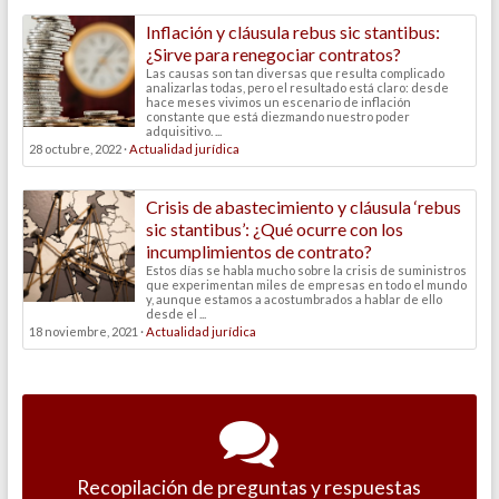
Inflación y cláusula rebus sic stantibus:
¿Sirve para renegociar contratos?
Las causas son tan diversas que resulta complicado
analizarlas todas, pero el resultado está claro: desde
hace meses vivimos un escenario de inflación
constante que está diezmando nuestro poder
adquisitivo. ...
28 octubre, 2022 ·
Actualidad jurídica
Crisis de abastecimiento y cláusula ‘rebus
sic stantibus’: ¿Qué ocurre con los
incumplimientos de contrato?
Estos días se habla mucho sobre la crisis de suministros
que experimentan miles de empresas en todo el mundo
y, aunque estamos a acostumbrados a hablar de ello
desde el ...
18 noviembre, 2021 ·
Actualidad jurídica
Recopilación de preguntas y respuestas