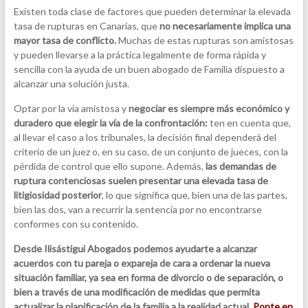
Existen toda clase de factores que pueden determinar la elevada
tasa de rupturas en Canarias, que
no necesariamente implica una
mayor tasa de conflicto.
Muchas de estas rupturas son amistosas
y pueden llevarse a la práctica legalmente de forma rápida y
sencilla con la ayuda de un buen abogado de Familia dispuesto a
alcanzar una solución justa.
Optar por la vía amistosa y
negociar es siempre más económico y
duradero que elegir la vía de la confrontación:
ten en cuenta que,
al llevar el caso a los tribunales, la decisión final dependerá del
criterio de un juez o, en su caso, de un conjunto de jueces, con la
pérdida de control que ello supone. Además,
las demandas de
ruptura contenciosas suelen presentar una elevada tasa de
litigiosidad posterior
, lo que significa que, bien una de las partes,
bien las dos, van a recurrir la sentencia por no encontrarse
conformes con su contenido.
Desde Ilisástigui Abogados podemos ayudarte a alcanzar
acuerdos con tu pareja o expareja de cara a ordenar la nueva
situación familiar, ya sea en forma de divorcio o de separación, o
bien a través de una modificación de medidas que permita
actualizar la planificación de la familia a la realidad actual.
Ponte en