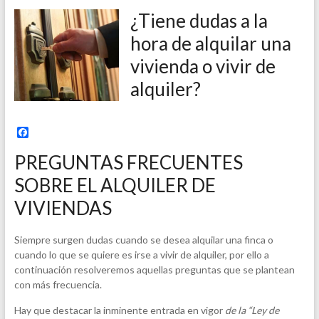
¿Tiene dudas a la
hora de alquilar una
vivienda o vivir de
alquiler?
F
a
c
PREGUNTAS FRECUENTES
e
b
SOBRE EL ALQUILER DE
o
o
VIVIENDAS
k
Siempre surgen dudas cuando se desea alquilar una finca o
cuando lo que se quiere es irse a vivir de alquiler, por ello a
continuación resolveremos aquellas preguntas que se plantean
con más frecuencia.
Hay que destacar la inminente entrada en vigor
de la “Ley de