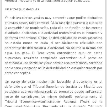
Agencia Tributaria ya están obligados a seguir su dictado.
Un antes y un después
Ya existen ciertos gastos muy concretos que podían deducirse
en estos casos, tales como el IBI, la tasa de basuras o la cuota de
la comunidad de propietarios, todo ello en función de los metros
cuadrados dedicados a la actividad profesional en el inmueble y
de forma proporcional a ellos. La deducibilidad de estos gastos no
ha estado nunca en duda, al ser fácilmente calculable ese
porcentaje de dedicación a la actividad. No ocurría lo mismo con
agua, luz, gas… El Teac venía entendiendo que, en estos
supuestos, resultaba complicado determinar qué parte se
destinaba a uso particular y qué parte a uso profesional, cortando
por lo sano y negando así la deducibilidad de cualquier cuantía por
estos conceptos.
Un punto de vista mucho más favorable al autónomo es el
defendido por el Tribunal Superior de Justicia de Madrid, que
establece que esa misma regla de prorrateo puede aplicarse al
resto de suministros. Lo mismo defendió recientemente el
Tribunal Económico-Administrativo Regional (Tear) de la
Comunidad Valenciana. Por todo ello, la Agencia Tributaria