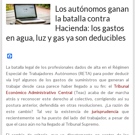
Los autónomos ganan
la batalla contra
Hacienda: los gastos
en agua, luz y gas ya son deducibles
F
a
c
La batalla legal de los profesionales dados de alta en el Régimen
e
Especial de Trabajadores Autónomos (RETA) para poder deducir
b
vía Irpf algunos de los gastos de suministros que generan al
o
o
trabajar desde casa parece haber llegado a su fin: el
Tribunal
k
Económico Administrativo Central
(Teac) acaba de dar marcha
atrás y reconocer este derecho al colectivo, corrigiendo así su
postura anterior, defendida en otras resoluciones. ¿La razón de
este cambio? Tal vez la existencia de
jurisprudencia
que
recientemente se ha puesto del lado del trabajador, a pesar de
que el caso aún no ha llegado al Tribunal Supremo.
El cambio de criterio, que va directamente en contra de los