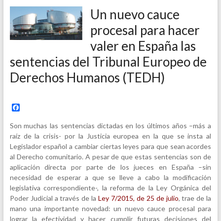
Un nuevo cauce
procesal para hacer
valer en España las
sentencias del Tribunal Europeo de
Derechos Humanos (TEDH)
F
a
c
Son muchas las sentencias dictadas en los últimos años –más a
e
raíz de la crisis- por la Justicia europea en la que se insta al
b
Legislador español a cambiar ciertas leyes para que sean acordes
o
o
al Derecho comunitario. A pesar de que estas sentencias son de
k
aplicación directa por parte de los jueces en España –sin
necesidad de esperar a que se lleve a cabo la modificación
legislativa correspondiente-, la reforma de la Ley Orgánica del
Poder Judicial a través de la
Ley 7/2015, de 25 de julio
, trae de la
mano una importante novedad: un nuevo cauce procesal para
lograr la efectividad y hacer cumplir futuras decisiones del