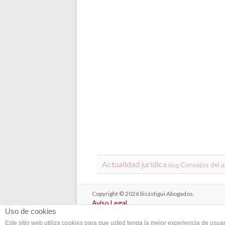
Actualidad jurídica
Consejos del 
blog
Copyright © 2026
Ilisástigui Abogados
.
Aviso Legal
Uso de cookies
Política de Privacidad
Cookies
Este sitio web utiliza cookies para que usted tenga la mejor experiencia de us