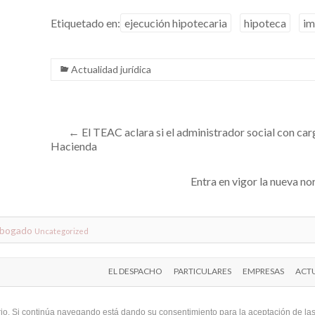
Etiquetado en:
ejecución hipotecaria
hipoteca
i
Actualidad jurídica
←
El TEAC aclara si el administrador social con ca
Hacienda
Entra en vigor la nueva 
abogado
Uncategorized
EL DESPACHO
PARTICULARES
EMPRESAS
ACTU
uario. Si continúa navegando está dando su consentimiento para la aceptación de l