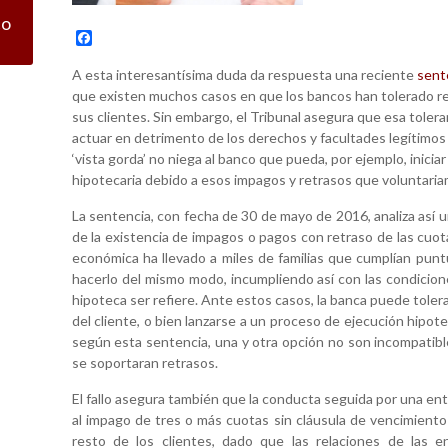
co
F
a
c
A esta interesantísima duda da respuesta una reciente
sent
e
que existen muchos casos en que los bancos han tolerado re
b
sus clientes. Sin embargo, el Tribunal asegura que esa toler
o
o
actuar en detrimento de los derechos y facultades legítimos 
k
‘vista gorda’ no niega al banco que pueda, por ejemplo, inici
hipotecaria debido a esos impagos y retrasos que voluntaria
La sentencia, con fecha de 30 de mayo de 2016, analiza así 
de la existencia de impagos o pagos con retraso de las cuot
económica ha llevado a miles de familias que cumplían pun
hacerlo del mismo modo, incumpliendo así con las condicion
hipoteca ser refiere. Ante estos casos, la banca puede tolera
del cliente, o bien lanzarse a un proceso de ejecución hipote
según esta sentencia, una y otra opción no son incompatible
se soportaran retrasos.
El fallo asegura también que la conducta seguida por una enti
al impago de tres o más cuotas sin cláusula de vencimiento 
resto de los clientes, dado que las relaciones de las e