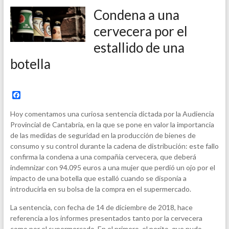
Condena a una
cervecera por el
estallido de una
botella
F
a
c
Hoy comentamos una curiosa sentencia dictada por la Audiencia
e
Provincial de Cantabria, en la que se pone en valor la importancia
b
de las medidas de seguridad en la producción de bienes de
o
o
consumo y su control durante la cadena de distribución: este fallo
k
confirma la condena a una compañía cervecera, que deberá
indemnizar con 94.095 euros a una mujer que perdió un ojo por el
impacto de una botella que estalló cuando se disponía a
introducirla en su bolsa de la compra en el supermercado.
La sentencia, con fecha de 14 de diciembre de 2018, hace
referencia a los informes presentados tanto por la cervecera
como por el supermercado. En el primero, el perito, que pudo