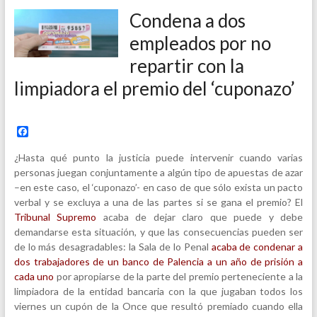
Condena a dos
empleados por no
repartir con la
limpiadora el premio del ‘cuponazo’
F
a
c
¿Hasta qué punto la justicia puede intervenir cuando varias
e
personas juegan conjuntamente a algún tipo de apuestas de azar
b
–en este caso, el ‘cuponazo’- en caso de que sólo exista un pacto
o
o
verbal y se excluya a una de las partes si se gana el premio? El
k
Tribunal Supremo
acaba de dejar claro que puede y debe
demandarse esta situación, y que las consecuencias pueden ser
de lo más desagradables: la Sala de lo Penal
acaba de condenar a
dos trabajadores de un banco de Palencia a un año de prisión a
cada uno
por apropiarse de la parte del premio perteneciente a la
limpiadora de la entidad bancaria con la que jugaban todos los
viernes un cupón de la Once que resultó premiado cuando ella