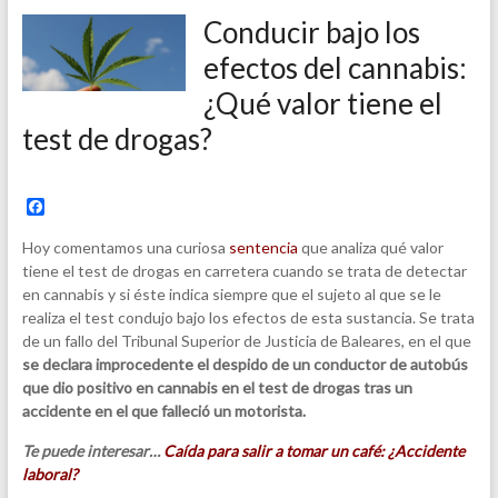
Conducir bajo los
efectos del cannabis:
¿Qué valor tiene el
test de drogas?
F
a
c
Hoy comentamos una curiosa
sentencia
que analiza qué valor
e
tiene el test de drogas en carretera cuando se trata de detectar
b
en cannabis y si éste indica siempre que el sujeto al que se le
o
o
realiza el test condujo bajo los efectos de esta sustancia. Se trata
k
de un fallo del Tribunal Superior de Justicia de Baleares, en el que
se declara improcedente el despido de un conductor de autobús
que dio positivo en cannabis en el test de drogas tras un
accidente en el que falleció un motorista.
Te puede interesar…
Caída para salir a tomar un café: ¿Accidente
laboral?