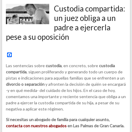
Custodia compartida:
un juez obliga a un
padre a ejercerla
pese a su oposición
F
a
c
Las sentencias sobre
custodia
, en concreto, sobre
custodia
e
compartida
, siguen proliferando y generando todo un cuerpo de
b
pistas e indicaciones para aquellas familias que se enfrenten a un
o
o
divorcio o separación
y afronten la decisión de quién se encargará
k
-y en qué medida- del cuidado de los hijos. En el caso de hoy,
comentamos una importante y reciente sentencia que obliga a un
padre a ejercer la custodia compartida de su hija, a pesar de su
negativa a aplicar este régimen.
Si necesitas un abogado de familia para cualquier asunto,
contacta con nuestros abogados
en Las Palmas de Gran Canaria.