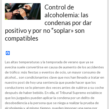
Control de
alcoholemia: las
condenas por dar
positivo y por no “soplar» son
compatibles
F
a
c
Las altas temperaturas y la temporada de verano que ya se
e
avecina suele convertirse en causa de aumento de los accidentes
b
de tráfico: más fiestas y eventos de ocio, un mayor consumo de
o
o
alcohol… son condicionantes clave que nos han llevado a tratar en
k
nuestro post de hoy una sentencia que puede hacer que los
conductores se lo piensen dos veces antes de subirse a su coche
después de haber bebido. En ella, el Tribunal Supremo establece
que los juzgados pueden aplicar la condena por un delito de
desobediencia a la persona que se niega a realizar la prueba de
alcoholemia y, al mismo tiempo, pueden imponer una pena por