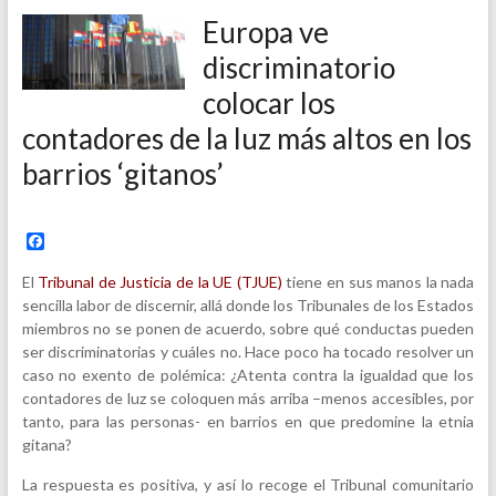
Europa ve
discriminatorio
colocar los
contadores de la luz más altos en los
barrios ‘gitanos’
F
a
c
El
Tribunal de Justicia de la UE (TJUE)
tiene en sus manos la nada
e
sencilla labor de discernir, allá donde los Tribunales de los Estados
b
miembros no se ponen de acuerdo, sobre qué conductas pueden
o
o
ser discriminatorias y cuáles no. Hace poco ha tocado resolver un
k
caso no exento de polémica: ¿Atenta contra la igualdad que los
contadores de luz se coloquen más arriba –menos accesibles, por
tanto, para las personas- en barrios en que predomine la etnia
gitana?
La respuesta es positiva, y así lo recoge el Tribunal comunitario