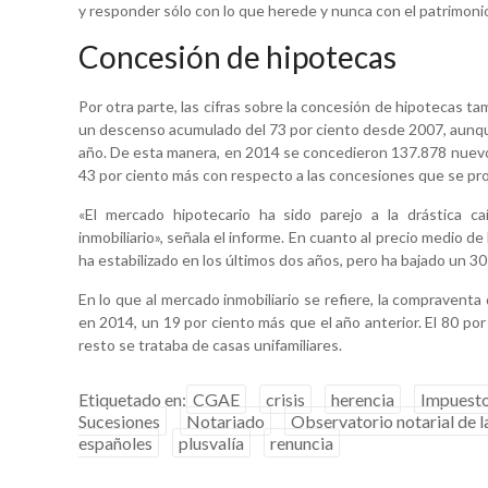
y responder sólo con lo que herede y nunca con el patrimonio
Concesión de hipotecas
Por otra parte, las cifras sobre la concesión de hipotecas ta
un descenso acumulado del 73 por ciento desde 2007, aunque
año. De esta manera, en 2014 se concedieron 137.878 nuevos
43 por ciento más con respecto a las concesiones que se pr
«El mercado hipotecario ha sido parejo a la drástica caí
inmobiliario», señala el informe. En cuanto al precio medio d
ha estabilizado en los últimos dos años, pero ha bajado un 3
En lo que al mercado inmobiliario se refiere, la compravent
en 2014, un 19 por ciento más que el año anterior. El 80 por 
resto se trataba de casas unifamiliares.
Etiquetado en:
CGAE
crisis
herencia
Impuesto
Sucesiones
Notariado
Observatorio notarial de l
españoles
plusvalía
renuncia