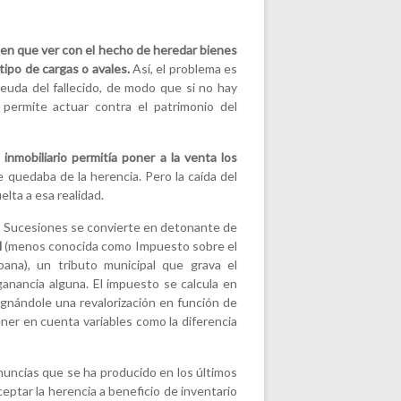
nen que ver con el hecho de heredar bienes
ipo de cargas o avales.
Así, el problema es
uda del fallecido, de modo que si no hay
y permite actuar contra el patrimonio del
inmobiliario permitía poner a la venta los
ue quedaba de la herencia. Pero la caída del
elta a esa realidad.
e Sucesiones se convierte en detonante de
l
(menos conocida como Impuesto sobre el
ana), un tributo municipal que grava el
anancia alguna. El impuesto se calcula en
ignándole una revalorización en función de
ener en cuenta variables como la diferencia
enuncias que se ha producido en los últimos
eptar la herencia a beneficio de inventario