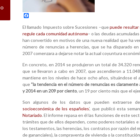
co
F
a
c
El llamado Impuesto sobre Sucesiones –que
puede resultar 
e
regule cada comunidad autónoma
– o las deudas acumuladas 
b
han convertido en motivos de una nueva realidad que ha veni
o
o
número de renuncias a herencias, que se ha disparado en 
k
2007 comenzara a dejarse notar la actual coyuntura económi
En concreto, en 2014 se produjeron un total de 34.320 renu
que se llevaron a cabo en 2007, que ascendieron a 11.048
mantiene en los niveles de hace ocho años, situándose el 
que
“la tendencia en el número de renuncias es claramente
y 2014 en un 209 por ciento
, un 19 por ciento más que el ejer
Son algunos de los datos que pueden extraerse de
socioeconómica de los españoles
’, que publicó esta sema
Notariado
. El informe repasa en él las funciones de este sect
trámites que de ellos dependen, como poderes notariales e 
los testamentos, las herencias, los contratos por razón del
de gananciales), la compraventa de vivienda o la constitució