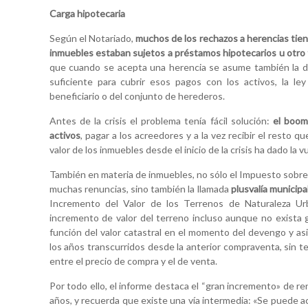
Carga hipotecaria
Según el Notariado,
muchos de los rechazos a herencias tie
inmuebles estaban sujetos a préstamos hipotecarios u otro t
que cuando se acepta una herencia se asume también la de
suficiente para cubrir esos pagos con los activos, la le
beneficiario o del conjunto de herederos.
Antes de la crisis el problema tenía fácil solución:
el boom 
activos
, pagar a los acreedores y a la vez recibir el resto q
valor de los inmuebles desde el inicio de la crisis ha dado la vu
También en materia de inmuebles, no sólo el Impuesto sobr
muchas renuncias, sino también la llamada
plusvalía municipa
Incremento del Valor de los Terrenos de Naturaleza Urb
incremento de valor del terreno incluso aunque no exista g
función del valor catastral en el momento del devengo y as
los años transcurridos desde la anterior compraventa, sin t
entre el precio de compra y el de venta.
Por todo ello, el informe destaca el “gran incremento» de r
años, y recuerda que existe una vía intermedia: «Se puede ac