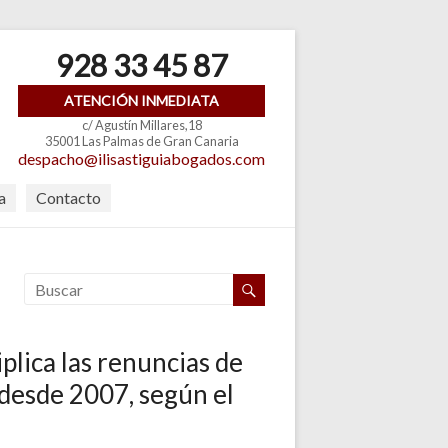
928 33 45 87
ATENCIÓN INMEDIATA
c/ Agustín Millares,18
35001 Las Palmas de Gran Canaria
despacho@ilisastiguiabogados.com
a
Contacto
riplica las renuncias de
desde 2007, según el