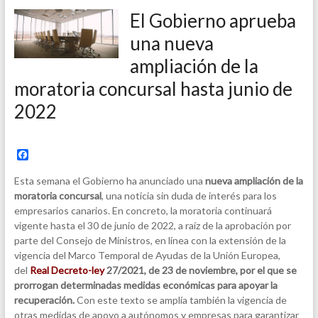
El Gobierno aprueba
una nueva
ampliación de la
moratoria concursal hasta junio de
2022
F
a
c
Esta semana el Gobierno ha anunciado una
nueva ampliación de la
e
moratoria concursal
, una noticia sin duda de interés para los
b
empresarios canarios. En concreto, la moratoria continuará
o
o
vigente hasta el 30 de junio de 2022, a raíz de la aprobación por
k
parte del Consejo de Ministros, en línea con la extensión de la
vigencia del Marco Temporal de Ayudas de la Unión Europea,
del
Real Decreto-ley
27/2021, de 23 de noviembre, por el que se
prorrogan determinadas medidas económicas para apoyar la
recuperación.
Con este texto se amplía también la vigencia de
otras medidas de apoyo a autónomos y empresas para garantizar