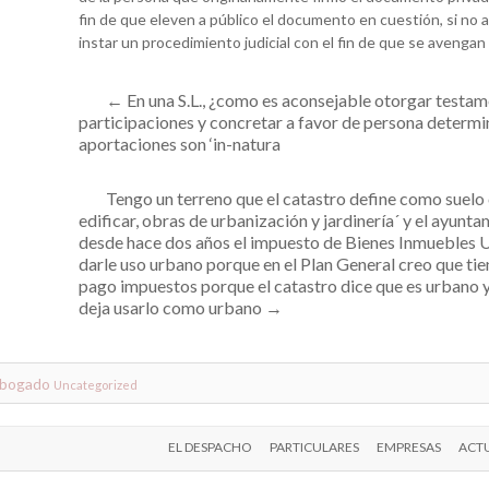
fin de que eleven a público el documento en cuestión, si no
instar un procedimiento judicial con el fin de que se avengan
←
En una S.L., ¿como es aconsejable otorgar testame
participaciones y concretar a favor de persona determi
aportaciones son ‘in-natura
Tengo un terreno que el catastro define como suelo c
edificar, obras de urbanización y jardinería´ y el ayun
desde hace dos años el impuesto de Bienes Inmuebles 
darle uso urbano porque en el Plan General creo que tie
pago impuestos porque el catastro dice que es urbano 
deja usarlo como urbano
→
abogado
Uncategorized
EL DESPACHO
PARTICULARES
EMPRESAS
ACTU