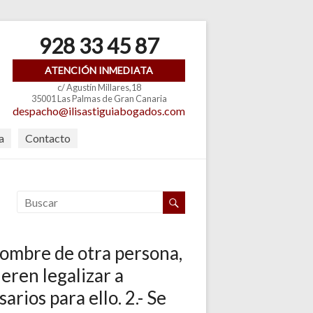
928 33 45 87
ATENCIÓN INMEDIATA
c/ Agustín Millares,18
35001 Las Palmas de Gran Canaria
despacho@ilisastiguiabogados.com
a
Contacto
nombre de otra persona,
eren legalizar a
rios para ello. 2.- Se