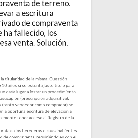
raventa de terreno.
evar a escritura
privado de compraventa
ha fallecido, los
esa venta. Solución.
la titularidad de la misma. Cuestión
e 10 años si se ostenta justo título para
ue daría lugar a instar un procedimiento
 usucapión (prescripción adquisitiva).
s (tanto vendedor como comprador) se
r la oportuna escritura de elevación a
emente tener acceso al Registro de la
burofax a los herederos o causahabientes
o de compraventa, requiriéndoles con el