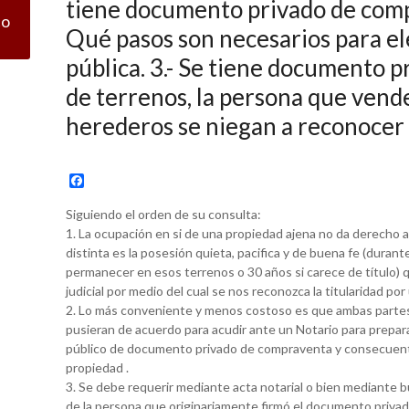
tiene documento privado de comp
co
Qué pasos son necesarios para el
pública. 3.- Se tiene documento 
de terrenos, la persona que vende 
herederos se niegan a reconocer 
F
a
c
Siguiendo el orden de su consulta:
e
1. La ocupación en si de una propiedad ajena no da derecho a 
b
distinta es la posesión quieta, pacifica y de buena fe (durant
o
o
permanecer en esos terrenos o 30 años si carece de título) q
k
judicial por medio del cual se nos reconozca la titularidad por
2. Lo más conveniente y menos costoso es que ambas parte
pusieran de acuerdo para acudir ante un Notario para prepara
público de documento privado de compraventa y consecuent
propiedad .
3. Se debe requerir mediante acta notarial o bien mediante 
de la persona que originariamente firmó el documento privad