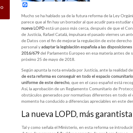
F
co
a
c
Mucho se ha hablado ya de la futura reforma de la Ley Orgá
e
parece que al fin hay un borrador al que acudir para estudiar
b
nueva LOPD
o
está un paso más cerca, después de que el Cons
o
de Justicia, Rafael Catalá, impulsara el pasado viernes un a
k
de Datos con el fin de mejorar la regulación de este derecho
personal y
adaptar la legislación española a las disposicion
2016/679
del Parlamento Europeo en esa materia antes de su d
próximo 25 de mayo de 2018.
Según apunta la nota enviada por Justicia, ante la realidad d
de esta reforma es conseguir en todo el espacio comunitario
uniforme de este derecho
, que en el caso español está recog
Así, la aprobación de un Reglamento Comunitario de Protecci
obstáculos generados por normativas diferentes en todo el 
momento ha conducido a diferencias apreciables en este der
La nueva LOPD, más garantista
Tal y como señala el Ministerio, en esta reforma se introduc