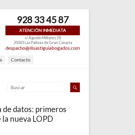
928 33 45 87
ATENCIÓN INMEDIATA
c/ Agustín Millares,18
35001 Las Palmas de Gran Canaria
despacho@ilisastiguiabogados.com
a
Contacto
 de datos: primeros
e la nueva LOPD