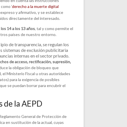
endo en cuenta las instrucciones
 como ‘
derecho a la muerte digital
 expreso y afirmativo, y se establece
nidos directamente del interesado.
los 14 a los 13 años
, tal y como permite el
otros países de nuestro entorno.
ipio de transparencia, se regulan los
os sistemas de exclusión publicitaria
nuncias internas en el sector privado.
hos de acceso, rectificación, supresión,
duce la obligación de bloqueo que
 el Ministerio Fiscal u otras autoridades
os) para la exigencia de posibles
que se puedan borrar para encubrir el
es de la AEPD
al Reglamento General de Protección de
a en sustitución de la actual, cuyas