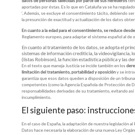
datos de personas fallecidas por parte de sus herederos
teni
aportadas por éstas. Es lo que en Cataluña ya se ha regulado
‘. Además, se excluye el consentimiento tácito, debiendo ser
la presunción de exactitud y actualización de los datos obte
En cuanto a la edad para el consentimiento, se reduce desde 
Reglamento europeo, para adaptar el sistema español al de 
En cuanto al tratamiento de los datos, se adopta el princ
sistemas de información crediticia, la videovigilancia, l
(listas Robinson), la función estadística pública y las de
En el texto que maneja Justicia se incide también en los
derec
limitación del tratamiento, portabilidad y oposición
y se intro
garantiza que esos datos queden a disposición de un tribunal,
competentes (como la Agencia Española de Protección de Dat
responsabilidades derivadas de su tratamiento, evitando así 
incumplimiento.
El siguiente paso: instruccion
En el caso de España, la adaptación de nuestra legislación 
Datos hace necesaria la elaboración de una nueva Ley Orgánic