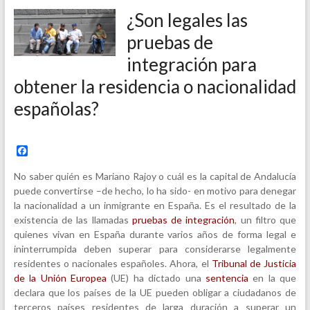
¿Son legales las
pruebas de
integración para
obtener la residencia o nacionalidad
españolas?
F
a
c
No saber quién es Mariano Rajoy o cuál es la capital de Andalucía
e
puede convertirse –de hecho, lo ha sido- en motivo para denegar
b
la nacionalidad a un inmigrante en España. Es el resultado de la
o
o
existencia de las llamadas
pruebas de integración
, un filtro que
k
quienes vivan en España durante varios años de forma legal e
ininterrumpida deben superar para considerarse legalmente
residentes o nacionales españoles. Ahora, el
Tribunal de Justicia
de la Unión Europea
(UE) ha dictado una
sentencia
en la que
declara que los países de la UE pueden obligar a ciudadanos de
terceros países residentes de larga duración a superar un