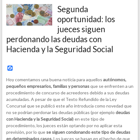
Segunda
oportunidad: los
jueces siguen
perdonando las deudas con
Hacienda y la Seguridad Social
F
a
c
Hoy comentamos una buena noticia para aquellos
autónomos,
e
pequeños empresarios, familias y personas
que se enfrenten a un
b
procedimiento de concurso de acreedores debido a sus deudas
o
o
acumuladas. A pesar de que el Texto Refundido de la Ley
k
Concursal que se publicó este año introducía como novedad que
no se podrían perdonar las deudas públicas (por ejemplo
deudas
con Hacienda y la Seguridad Social
) en este tipo de
procedimiento, los jueces están optando por no aplicar esta
previsión, por lo que
se siguen condonando este tipo de deudas
en determinados casos.
Los jueces se basan en el hecho de que