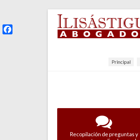
F
a
c
Principal
e
b
o
o
k
Recopilación de preguntas y