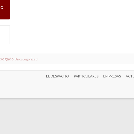
co
abogado
Uncategorized
EL DESPACHO
PARTICULARES
EMPRESAS
ACTU