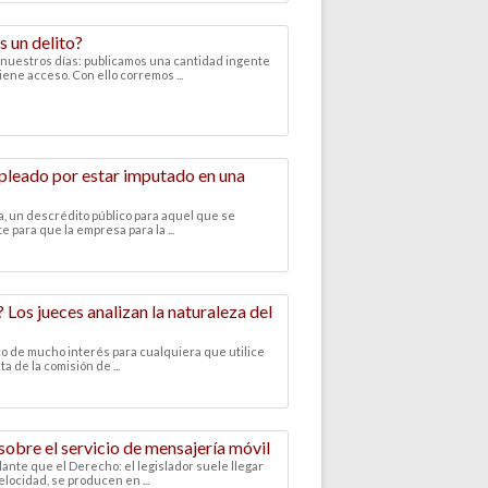
s un delito?
 nuestros días: publicamos una cantidad ingente
iene acceso. Con ello corremos ...
pleado por estar imputado en una
, un descrédito público para aquel que se
 para que la empresa para la ...
Los jueces analizan la naturaleza del
ico de mucho interés para cualquiera que utilice
a de la comisión de ...
sobre el servicio de mensajería móvil
ante que el Derecho: el legislador suele llegar
locidad, se producen en ...