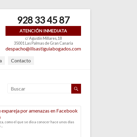
928 33 45 87
ATENCIÓN INMEDIATA
c/ Agustín Millares,18
35001 Las Palmas de Gran Canaria
despacho@ilisastiguiabogados.com
a
Contacto
su expareja por amenazas en Facebook
a
ica, como el que se dio a conocer hace unos días
..