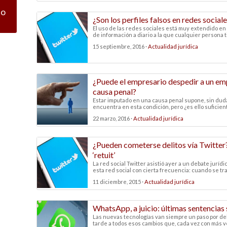
co
¿Son los perfiles falsos en redes sociale
El uso de las redes sociales está muy extendido en
de información a diario a la que cualquier persona t
15 septiembre, 2016 ·
Actualidad jurídica
¿Puede el empresario despedir a un em
causa penal?
Estar imputado en una causa penal supone, sin duda
encuentra en esta condición, pero ¿es ello suficiente
22 marzo, 2016 ·
Actualidad jurídica
¿Pueden cometerse delitos vía Twitter? 
‘retuit’
La red social Twitter asistió ayer a un debate juríd
esta red social con cierta frecuencia: cuando se trat
11 diciembre, 2015 ·
Actualidad jurídica
WhatsApp, a juicio: últimas sentencias 
Las nuevas tecnologías van siempre un paso por del
tarde a todos esos cambios que, cada vez con más ve