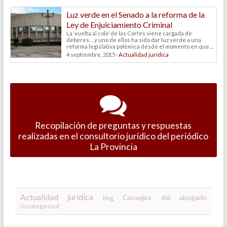
Luz verde en el Senado a la reforma de la
Ley de Enjuiciamiento Criminal
La ‘vuelta al cole’ de las Cortes viene cargada de
deberes… y uno de ellos ha sido dar luz verde a una
reforma legislativa polémica desde el momento en que ...
4 septiembre, 2015 ·
Actualidad jurídica
Recopilación de preguntas y respuestas
realizadas en el consultorio jurídico del periódico
La Provincia
Actualidad jurídica
Consejos del abogado
blog
Uncategorized