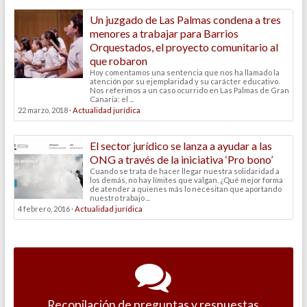
Un juzgado de Las Palmas condena a tres
menores a trabajar para Barrios
Orquestados, el proyecto comunitario al
que robaron
Hoy comentamos una sentencia que nos ha llamado la
atención por su ejemplaridad y su carácter educativo.
Nos referimos a un caso ocurrido en Las Palmas de Gran
Canaria: el ...
22 marzo, 2018 ·
Actualidad jurídica
El sector jurídico se lanza a ayudar a las
ONG a través de la iniciativa ‘Pro bono’
Cuando se trata de hacer llegar nuestra solidaridad a
los demás, no hay límites que valgan. ¿Qué mejor forma
de atender a quienes más lo necesitan que aportando
nuestro trabajo ...
4 febrero, 2016 ·
Actualidad jurídica
Recopilación de preguntas y respuestas