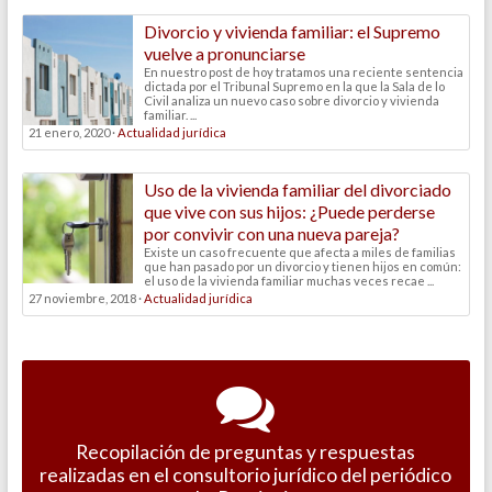
Divorcio y vivienda familiar: el Supremo
vuelve a pronunciarse
En nuestro post de hoy tratamos una reciente sentencia
dictada por el Tribunal Supremo en la que la Sala de lo
Civil analiza un nuevo caso sobre divorcio y vivienda
familiar. ...
21 enero, 2020 ·
Actualidad jurídica
Uso de la vivienda familiar del divorciado
que vive con sus hijos: ¿Puede perderse
por convivir con una nueva pareja?
Existe un caso frecuente que afecta a miles de familias
que han pasado por un divorcio y tienen hijos en común:
el uso de la vivienda familiar muchas veces recae ...
27 noviembre, 2018 ·
Actualidad jurídica
Recopilación de preguntas y respuestas
realizadas en el consultorio jurídico del periódico