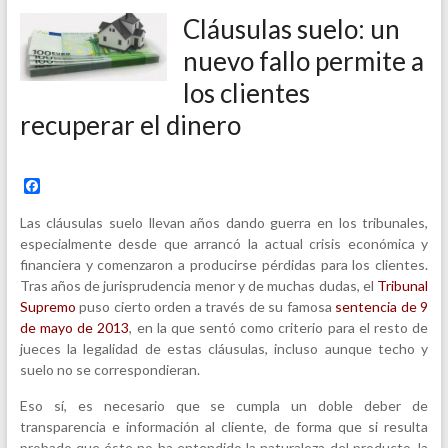
Cláusulas suelo: un
nuevo fallo permite a
los clientes
recuperar el dinero
F
a
c
Las cláusulas suelo llevan años dando guerra en los tribunales,
e
especialmente desde que arrancó la actual crisis económica y
b
financiera y comenzaron a producirse pérdidas para los clientes.
o
o
Tras años de jurisprudencia menor y de muchas dudas, el
Tribunal
k
Supremo
puso cierto orden a través de su famosa
sentencia de 9
de mayo de 2013
, en la que sentó como criterio para el resto de
jueces la legalidad de estas cláusulas, incluso aunque techo y
suelo no se correspondieran.
Eso sí, es necesario que se cumpla un doble deber de
transparencia e información al cliente, de forma que si resulta
probado que éste no ha entendido la naturaleza del producto, la