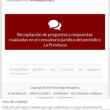
9 diciembre, 2015 ·
Actualidad jurídica
Recopilación de preguntas y respuestas
realizadas en el consultorio jurídico del periódico
La Provincia
Actualidad jurídica
Consejos del abogado
blog
Uncategorized
Copyright © 2026
Ilisástigui Abogados
.
EL DESPACHO
PARTICULARES
EMPRESAS
ACTUALIDAD JURÍDICA
CONTRATOS
CONTACTO
Uso de cookies
Aviso Legal
Este sitio web utiliza cookies para que usted tenga la mejor experiencia de