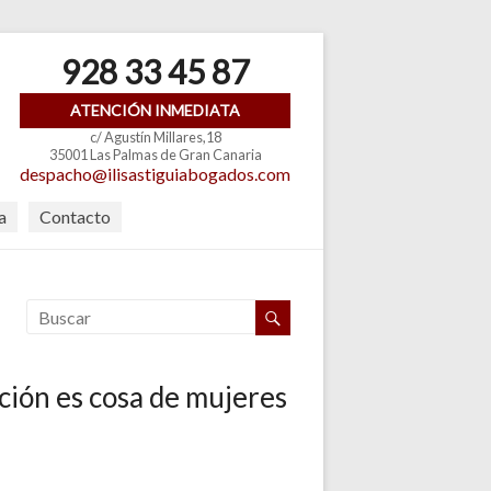
928 33 45 87
ATENCIÓN INMEDIATA
c/ Agustín Millares,18
35001 Las Palmas de Gran Canaria
despacho@ilisastiguiabogados.com
a
Contacto
ación es cosa de mujeres