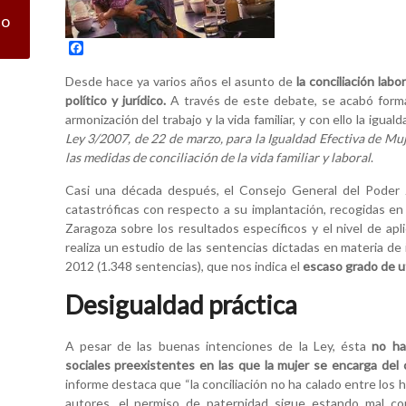
co
F
a
c
Desde hace ya varios años el asunto de
la conciliación labo
e
político y jurídico.
A través de este debate, se acabó forma
b
armonización del trabajo y la vida familiar, y con ello la igu
o
o
Ley 3/2007, de 22 de marzo, para la Igualdad Efectiva de Mu
k
las medidas de conciliación de la vida familiar y laboral
.
Casi una década después, el Consejo General del Poder J
catastróficas con respecto a su implantación, recogidas en
Zaragoza sobre los resultados específicos y el nivel de apl
realiza un estudio de las sentencias dictadas en materia de 
2012 (1.348 sentencias), que nos indica el
escaso grado de ut
Desigualdad práctica
A pesar de las buenas intenciones de la Ley, ésta
no ha
sociales preexistentes en las que la mujer se encarga del cu
informe destaca que “la conciliación no ha calado entre los
autores, el permiso de paternidad sigue estando mal c