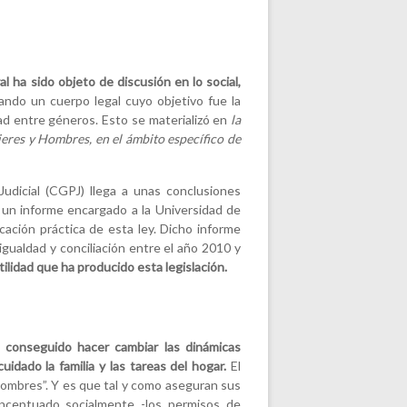
ral ha sido objeto de discusión en lo social,
ndo un cuerpo legal cuyo objetivo fue la
aldad entre géneros. Esto se materializó en
la
jeres y Hombres, en el ámbito específico de
udicial (CGPJ) llega a unas conclusiones
 un informe encargado a la Universidad de
icación práctica de esta ley. Dicho informe
igualdad y conciliación entre el año 2010 y
ilidad que ha producido esta legislación.
 conseguido hacer cambiar las dinámicas
idado la familia y las tareas del hogar.
El
 hombres”. Y es que tal y como aseguran sus
onceptuado socialmente -los permisos de