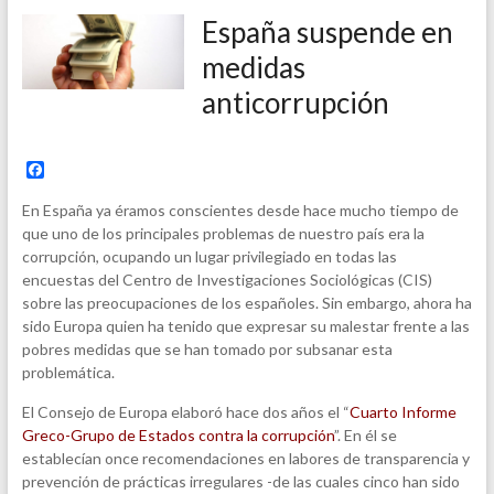
España suspende en
medidas
anticorrupción
F
a
c
En España ya éramos conscientes desde hace mucho tiempo de
e
que uno de los principales problemas de nuestro país era la
b
corrupción, ocupando un lugar privilegiado en todas las
o
o
encuestas del Centro de Investigaciones Sociológicas (CIS)
k
sobre las preocupaciones de los españoles. Sin embargo, ahora ha
sido Europa quien ha tenido que expresar su malestar frente a las
pobres medidas que se han tomado por subsanar esta
problemática.
El Consejo de Europa elaboró hace dos años el “
Cuarto Informe
Greco-Grupo de Estados contra la corrupción
”. En él se
establecían once recomendaciones en labores de transparencia y
prevención de prácticas irregulares -de las cuales cinco han sido