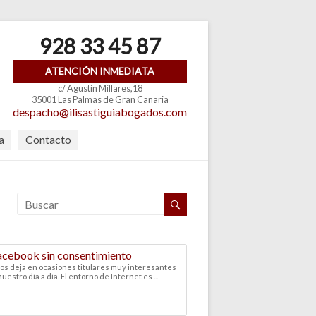
928 33 45 87
ATENCIÓN INMEDIATA
c/ Agustín Millares,18
35001 Las Palmas de Gran Canaria
despacho@ilisastiguiabogados.com
a
Contacto
Facebook sin consentimiento
nos deja en ocasiones titulares muy interesantes
stro día a día. El entorno de Internet es ...