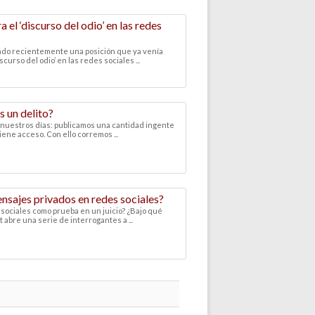
el ‘discurso del odio’ en las redes
mado recientemente una posición que ya venía
urso del odio’ en las redes sociales ...
s un delito?
 nuestros días: publicamos una cantidad ingente
iene acceso. Con ello corremos ...
ensajes privados en redes sociales?
sociales como prueba en un juicio? ¿Bajo qué
abre una serie de interrogantes a ...