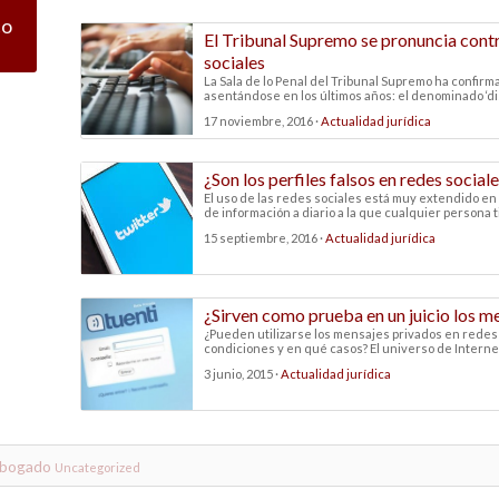
co
El Tribunal Supremo se pronuncia contra 
sociales
La Sala de lo Penal del Tribunal Supremo ha confir
asentándose en los últimos años: el denominado ‘disc
17 noviembre, 2016 ·
Actualidad jurídica
¿Son los perfiles falsos en redes sociale
El uso de las redes sociales está muy extendido en
de información a diario a la que cualquier persona t
15 septiembre, 2016 ·
Actualidad jurídica
¿Sirven como prueba en un juicio los m
¿Pueden utilizarse los mensajes privados en redes 
condiciones y en qué casos? El universo de Internet 
3 junio, 2015 ·
Actualidad jurídica
abogado
Uncategorized